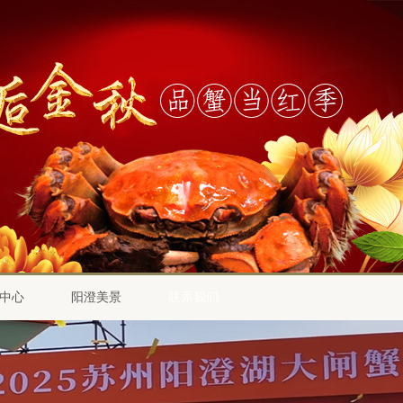
中心
阳澄美景
联系我们