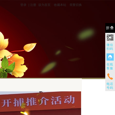
登录
|
注册
设为首页
收藏本站
简繁切换
折叠
微信
扫码
在线
客服
电话
号码