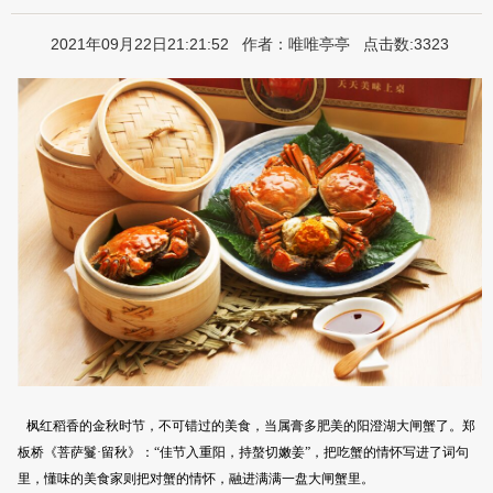
2021年09月22日21:21:52 作者：唯唯亭亭 点击数:3323
枫红稻香的金秋时节，不可错过的美食，当属膏多肥美的阳澄湖大闸蟹了。郑
板桥《菩萨鬘·留秋》：“佳节入重阳，持螯切嫩姜”，把吃蟹的情怀写进了词句
里，懂味的美食家则把对蟹的情怀，融进满满一盘大闸蟹里。