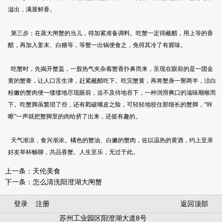
溢出，满屋鲜香。
第三步：在蒸大闸蟹的当儿，得加紧准备调料。吃蟹一定得蘸醋，用上等的香
醋，再加入姜末、白糖等，等蟹一出锅便食之，免得其冷了有腥味。
吃蟹时，先揭开蟹盖，一股热气夹杂着蟹香扑鼻而来，呈现在眼前的是一团金
黄的蟹膏，让人口舌生津，赶紧蘸醋吃下。吃完蟹黄，再将蟹身一掰两半，洁白
粉嫩的蟹肉便一缕缕地尽现眼前，迫不及待地吞下，一种润滑爽口的滋味顺喉而
下。吃蟹脚虽繁琐了些，还有戳破嘴皮之险，可轻轻地咬住那细长的蟹脚，“咔
嚓”一声就把蟹脚里的肉给挤了出来，还挺有趣的。
天气渐凉，食兴渐浓。橘色的蟹油、白嫩的蟹肉，佐以温热的黄酒，约上至亲
好友举杯畅聊，共品香蟹。人生至乐，无过于此。
上一条：
天伦美食
下一条：
怎么清洗阳澄湖大闸蟹
登录
注册
返回顶部
苏州工业园区阳澄湖大道8号