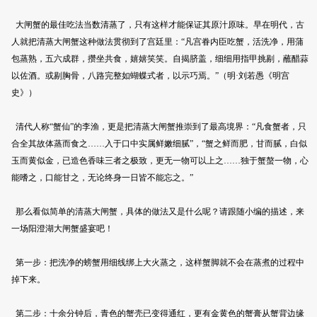
大闸蟹的最佳吃法当数清蒸了，只有这样才能保证其原汁原味。早在明代，古
人就把清蒸大闸蟹这种做法贯彻到了宫廷里：“凡宫眷内臣吃蟹，活洗净，用蒲
包蒸熟，五六成群，攒坐共食，嬉嬉笑笑。自揭脐盖，细细用指甲挑剔，蘸醋蒜
以佐酒。或剔胸骨，八路完整如蝴蝶式者，以示巧焉。”（明·刘若愚《明宫
史》）
清代人称“蟹仙”的李渔，更是把清蒸大闸蟹推崇到了最高境界：“凡食蟹者，只
合全其故体蒸而食之……入于口中实属鲜嫩细腻”，“蟹之鲜而肥，甘而腻，白似
玉而黄似金，已造色香味三者之极致，更无一物可以上之……独于蟹螯一物，心
能嗜之，口能甘之，无论终身一日皆不能忘之。”
那么看似简单的清蒸大闸蟹，具体的做法又是什么呢？请跟随小编的描述，来
一场阳澄湖大闸蟹盛宴吧！
第一步：把洗净的螃蟹用细线绑上大火蒸之，这样蟹脚就不会在蒸煮的过程中
掉下来。
第二步：十余分钟后，青色的蟹壳已变得通红，更有金黄色的蟹膏从蟹背边缘