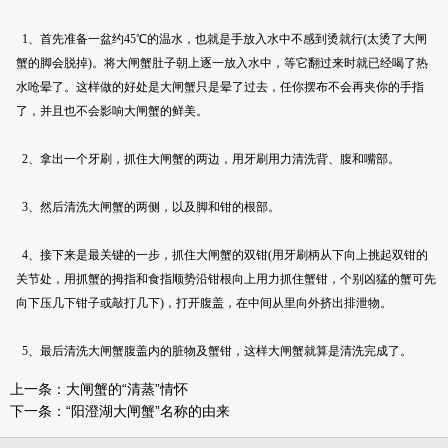
1、首先准备一盆约
45
℃的温水，也就是手放入水中不感到烫就行
(
太烫了大闸
蟹的脚会脱掉
)
。将大闸蟹肚子朝上逐一放入水中，等它翻过来时就已经喝了热
水呛晕了。这样做的好处是大闸蟹只是晕了过去，任你摆布不会再夹你的手指
了，并且也不会影响大闸蟹的鲜美。
2、拿出一个牙刷，抓住大闸蟹的两边，用牙刷用力清洗背、腹和嘴部。
3、然后清洗大闸蟹的两侧，以及脚和钳的根部。
4、接下来是最关键的一步，抓住大闸蟹的双钳
(
用牙刷柄从下向上挑起双钳的
关节处，用抓蟹的拇指和食指顺势沿钳根向上用力抓住蟹钳，个别凶猛的蟹可先
向下压几下钳子或敲打几下
)
，打开腹盖，在中间从里向外挤出排泄物。
5、最后清洗大闸蟹腹盖内的脏物及蟹钳，这样大闸蟹就算是清洗完成了。
上一条：
大闸蟹的“清蒸”情怀
下一条：
“阳澄湖大闸蟹”名称的由来