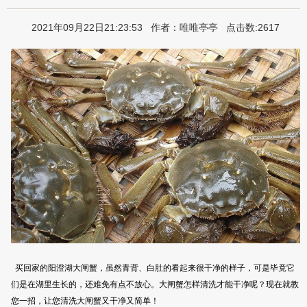
2021年09月22日21:23:53 作者：唯唯亭亭 点击数:2617
买回家的阳澄湖大闸蟹，虽然青背、白肚的看起来很干净的样子，可是毕竟它
们是在湖里生长的，还难免有点不放心。大闸蟹怎样清洗才能干净呢？现在就教
您一招，让您清洗大闸蟹又干净又简单！